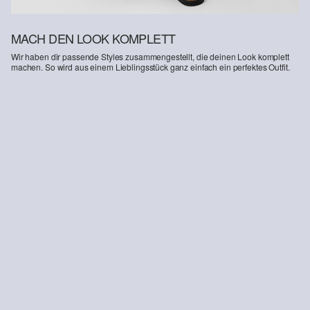
MACH DEN LOOK KOMPLETT
Wir haben dir passende Styles zusammengestellt, die deinen Look komplett
machen. So wird aus einem Lieblingsstück ganz einfach ein perfektes Outfit.
-20%
Joggershorts aus Heavy Jersey
23,99 €
29,99 €