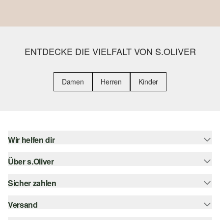
ENTDECKE DIE VIELFALT VON S.OLIVER
Damen
Herren
Kinder
Wir helfen dir
Über s.Oliver
Hilfe & FAQ
Größenberatung
Sicher zahlen
s.Oliver Magazin
Rückgabe
Whatsapp
Versand
Rechnung
Barrierefreiheitserklärung
s.Oliver Card