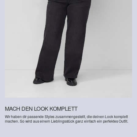
Gastkunden können ihre Artikel innerhalb von 14 Tagen nach
Erhalt der Ware an uns zurückschicken. Fashion Card und VIP
Kunden haben nach Erhalt der Ware 30 Tage Zeit, um ihre Artikel
an uns zurückzusenden.
Weitere Informationen sind unserer „
Hilfe & FAQ
“ Seite zu
entnehmen.
Deine Retoure kannst du
HIER
online anmelden.
MACH DEN LOOK KOMPLETT
Wir haben dir passende Styles zusammengestellt, die deinen Look komplett
machen. So wird aus einem Lieblingsstück ganz einfach ein perfektes Outfit.