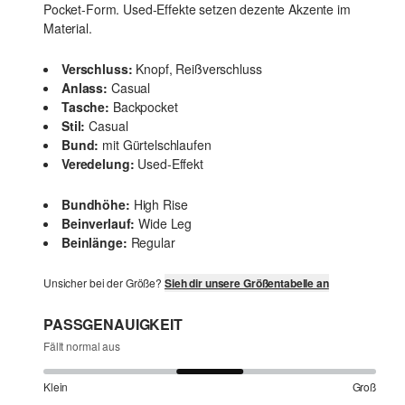
Pocket-Form. Used-Effekte setzen dezente Akzente im
Material.
Verschluss:
Knopf, Reißverschluss
Anlass:
Casual
Tasche:
Backpocket
Stil:
Casual
Bund:
mit Gürtelschlaufen
Veredelung:
Used-Effekt
Bundhöhe:
High Rise
Beinverlauf:
Wide Leg
Beinlänge:
Regular
Unsicher bei der Größe?
Sieh dir unsere Größentabelle an
PASSGENAUIGKEIT
Fällt normal aus
Klein
Groß