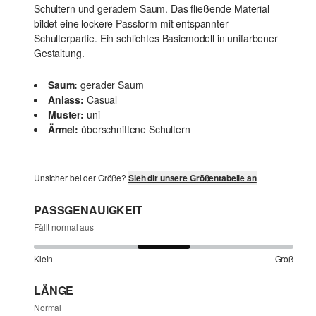
Schultern und geradem Saum. Das fließende Material
bildet eine lockere Passform mit entspannter
Schulterpartie. Ein schlichtes Basicmodell in unifarbener
Gestaltung.
Saum:
gerader Saum
Anlass:
Casual
Muster:
uni
Ärmel:
überschnittene Schultern
Unsicher bei der Größe?
Sieh dir unsere Größentabelle an
PASSGENAUIGKEIT
Fällt normal aus
Klein
Groß
LÄNGE
Normal