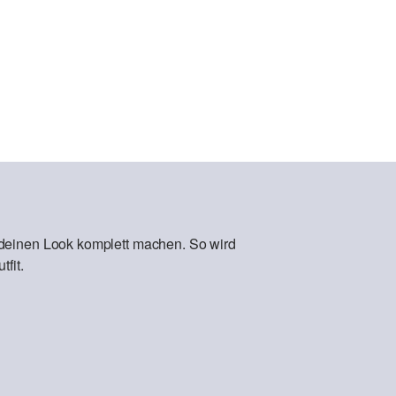
 deinen Look komplett machen. So wird
fit.