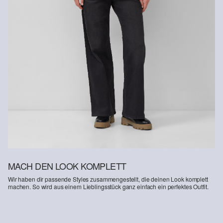
Erhalt der Ware an uns zurückschicken. Fashion Card und VIP
Kunden haben nach Erhalt der Ware 30 Tage Zeit, um ihre Artikel
an uns zurückzusenden.
Weitere Informationen sind unserer „
Hilfe & FAQ
“ Seite zu
entnehmen.
Deine Retoure kannst du
HIER
online anmelden.
MACH DEN LOOK KOMPLETT
Wir haben dir passende Styles zusammengestellt, die deinen Look komplett
machen. So wird aus einem Lieblingsstück ganz einfach ein perfektes Outfit.