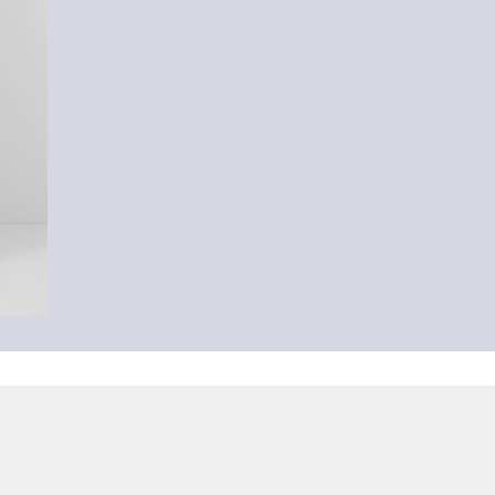
Musselin-Hose mit Wide Leg
45,99 €