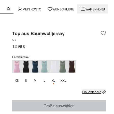
MEIN KONTO
WUNSCHLISTE
WARENKORB
Top aus Baumwolljersey
QS
12,99 €
Farbe
tiefblau
XS
S
M
L
XL
XXL
NUR 1 VERFÜGBAR
Größentabelle
Größe auswählen