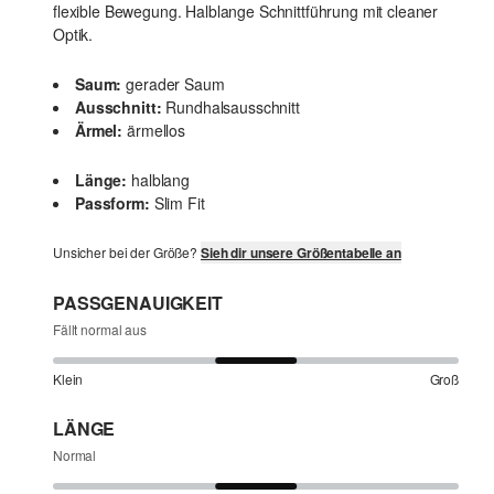
flexible Bewegung. Halblange Schnittführung mit cleaner
Optik.
Saum:
gerader Saum
Ausschnitt:
Rundhalsausschnitt
Ärmel:
ärmellos
Länge:
halblang
Passform:
Slim Fit
Unsicher bei der Größe?
Sieh dir unsere Größentabelle an
PASSGENAUIGKEIT
Fällt normal aus
Klein
Groß
LÄNGE
Normal