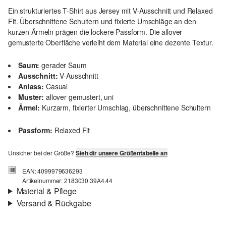
Ein strukturiertes T-Shirt aus Jersey mit V-Ausschnitt und Relaxed
Fit. Überschnittene Schultern und fixierte Umschläge an den
kurzen Ärmeln prägen die lockere Passform. Die allover
gemusterte Oberfläche verleiht dem Material eine dezente Textur.
Saum:
gerader Saum
Ausschnitt:
V-Ausschnitt
Anlass:
Casual
Muster:
allover gemustert, uni
Ärmel:
Kurzarm, fixierter Umschlag, überschnittene Schultern
Passform:
Relaxed Fit
Unsicher bei der Größe?
Sieh dir unsere Größentabelle an
EAN: 4099979636293
Artikelnummer: 2183030.39A4.44
Material & Pflege
Versand & Rückgabe
Stoff:
Jersey
Versand
Eigenschaft:
strukturiert