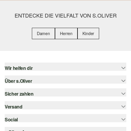
ENTDECKE DIE VIELFALT VON S.OLIVER
Damen
Herren
Kinder
Wir helfen dir
Über s.Oliver
Hilfe & FAQ
Größenberatung
Sicher zahlen
s.Oliver Magazin
Rückgabe
Whatsapp
Versand
Rechnung
Barrierefreiheitserklärung
s.Oliver Card
Kreditkarte
Social
Sendungsverfolgung
Top-Kategorien
Digitale Geschenkkarte
PayPal
DHL