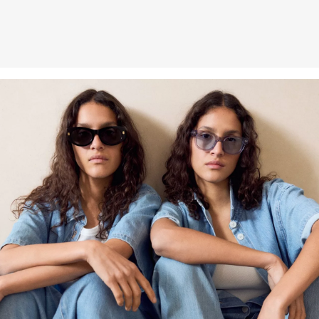
Weitere Informationen sind unserer „
Hilfe & FAQ
“ Seite zu
entnehmen.
Deine Retoure kannst du
HIER
online anmelden.