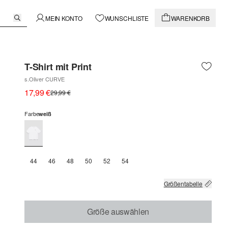
MEIN KONTO
WUNSCHLISTE
WARENKORB
T-Shirt mit Print
s.Oliver CURVE
17,99 €
29,99 €
Farbe
weiß
44
46
48
50
52
54
Größentabelle
Größe auswählen