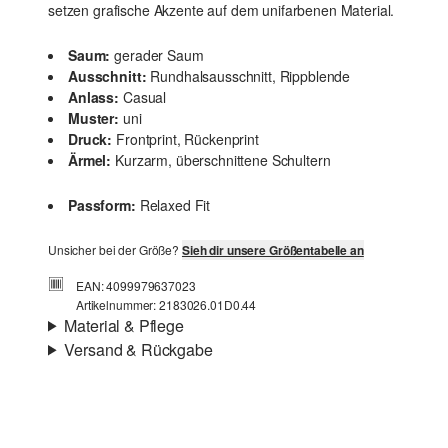
setzen grafische Akzente auf dem unifarbenen Material.
Saum:
gerader Saum
Ausschnitt:
Rundhalsausschnitt, Rippblende
Anlass:
Casual
Muster:
uni
Druck:
Frontprint, Rückenprint
Ärmel:
Kurzarm, überschnittene Schultern
Passform:
Relaxed Fit
Unsicher bei der Größe?
Sieh dir unsere Größentabelle an
EAN: 4099979637023
Artikelnummer: 2183026.01D0.44
Material & Pflege
Versand & Rückgabe
Stoff:
Jersey
Versand
Eigenschaft:
weich
Für Gast und Fashion Card Kunden fallen Versandkosten
Material:
Baumwolle
für eine Standardlieferung einer Bestellung in Höhe von
3,95 € an. Fashion Card Kunden profitieren von