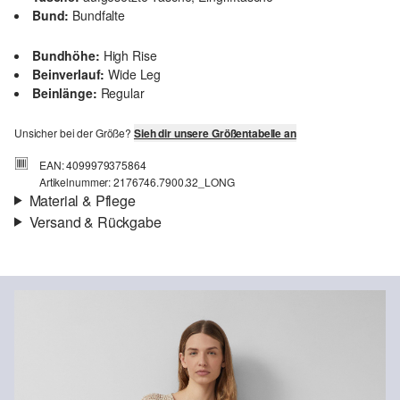
Bund:
Bundfalte
Bundhöhe:
High Rise
Beinverlauf:
Wide Leg
Beinlänge:
Regular
Unsicher bei der Größe?
Sieh dir unsere Größentabelle an
EAN: 4099979375864
Artikelnummer: 2176746.7900.32_LONG
Material & Pflege
Versand & Rückgabe
Material:
Leinen
Versand
Für Gast und Fashion Card Kunden fallen Versandkosten für eine
Standardlieferung einer Bestellung in Höhe von 3,95 € an. Fashion
Card Kunden profitieren von kostenfreier Standardlieferung ab
einem Mindestbestellwert in Höhe von 149,00 € (bei einem
geringeren Bestellwert betragen die Versandkosten für eine
Chlorbleiche nicht möglich
Standardlieferung ebenfalls 3,95 €). Für VIP Kunden entfallen die
Nicht für den Trockner geeignet
Versandkosten.