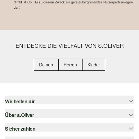
GmbH & Co. KG zu diesem Zweck ein geräteübergreifendes Nutzerprofil anlegen
darf.
ENTDECKE DIE VIELFALT VON S.OLIVER
Damen
Herren
Kinder
Wir helfen dir
Über s.Oliver
Hilfe & FAQ
Größenberatung
Sicher zahlen
s.Oliver Magazin
Rückgabe