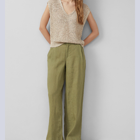
Schonwaschgang 30°
Nicht heiß bügeln
Rückgabe
Keine chemische Reinigung möglich
Die Rückgabegebühr beträgt 2,99 € für Gast und Fashion Card
Kunden. Für VIP Kunden entfällt die Rückgabegebühr. Die
Versandkosten für die Rücklieferung werden vom
Rückerstattungsbetrag abgezogen.
Rückgabefrist
Gastkunden können ihre Artikel innerhalb von 14 Tagen nach
Erhalt der Ware an uns zurückschicken. Fashion Card und VIP
Kunden haben nach Erhalt der Ware 30 Tage Zeit, um ihre Artikel
an uns zurückzusenden.
Weitere Informationen sind unserer „
Hilfe & FAQ
“ Seite zu
entnehmen.
Deine Retoure kannst du
HIER
online anmelden.