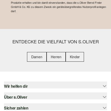
Produkte erhalten und bin damit einverstanden, dass die s.Oliver Bernd Freier
GmbH & Co. KG zu diesem Zweck ein geräteübergreifendes Nutzerprofil anlegen
darf.
ENTDECKE DIE VIELFALT VON S.OLIVER
Damen
Herren
Kinder
Wir helfen dir
Über s.Oliver
Hilfe & FAQ
Größenberatung
Sicher zahlen
s.Oliver Magazin