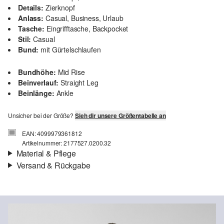
Details:
Zierknopf
Anlass:
Casual, Business, Urlaub
Tasche:
Eingrifftasche, Backpocket
Stil:
Casual
Bund:
mit Gürtelschlaufen
Bundhöhe:
Mid Rise
Beinverlauf:
Straight Leg
Beinlänge:
Ankle
Unsicher bei der Größe?
Sieh dir unsere Größentabelle an
EAN: 4099979361812
Artikelnummer: 2177527.0200.32
Material & Pflege
Versand & Rückgabe
Stoff:
Webware, Baumwollsatin
Versand
Material:
Baumwollmix
Für Gast und Fashion Card Kunden fallen Versandkosten für eine
Standardlieferung einer Bestellung in Höhe von 3,95 € an. Fashion
Card Kunden profitieren von kostenfreier Standardlieferung ab