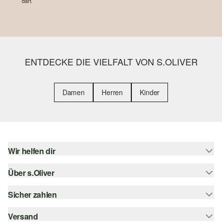
darf.
ENTDECKE DIE VIELFALT VON S.OLIVER
Damen
Herren
Kinder
Wir helfen dir
Über s.Oliver
Hilfe & FAQ
Größenberatung
Sicher zahlen
s.Oliver Magazin
Rückgabe
Whatsapp
Versand
Rechnung