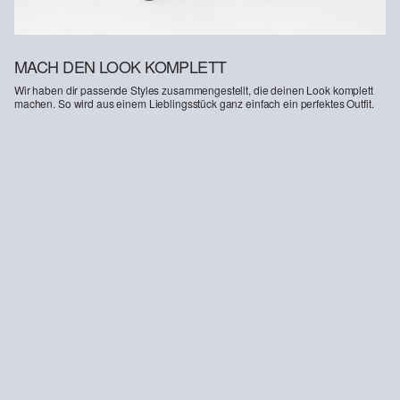
MACH DEN LOOK KOMPLETT
Wir haben dir passende Styles zusammengestellt, die deinen Look komplett
machen. So wird aus einem Lieblingsstück ganz einfach ein perfektes Outfit.
-26%
-43%
Geripptes Top im Slim Fit mit Stickerei
Jacke aus Leinenmix im Boxy Fit mit Ballonsaum