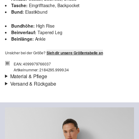
Tasche:
Eingrifftasche, Backpocket
Bund:
Elastikbund
Bundhöhe:
High Rise
Beinverlauf:
Tapered Leg
Beinlänge:
Ankle
Unsicher bei der Größe?
Sieh dir unsere Größentabelle an
EAN: 4099979766037
Artikelnummer: 2184295.9999.34
Material & Pflege
Versand & Rückgabe
Stoff:
Webware
Versand
Für Gast und Fashion Card Kunden fallen Versandkosten für eine
Standardlieferung einer Bestellung in Höhe von 3,95 € an. Fashion
Card Kunden profitieren von kostenfreier Standardlieferung ab
einem Mindestbestellwert in Höhe von 149,00 € (bei einem
geringeren Bestellwert betragen die Versandkosten für eine
Standardlieferung ebenfalls 3,95 €). Für VIP Kunden entfallen die