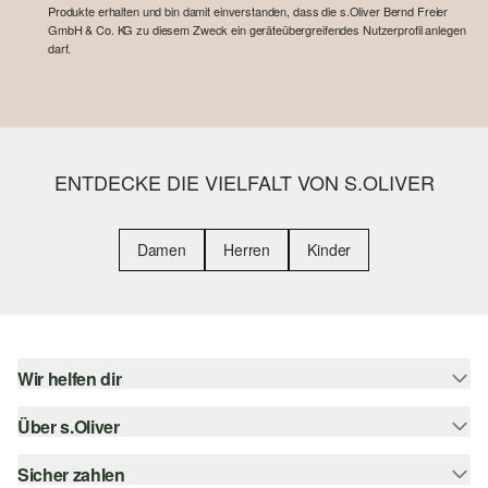
Produkte erhalten und bin damit einverstanden, dass die s.Oliver Bernd Freier
GmbH & Co. KG zu diesem Zweck ein geräteübergreifendes Nutzerprofil anlegen
darf.
ENTDECKE DIE VIELFALT VON S.OLIVER
Damen
Herren
Kinder
Wir helfen dir
Über s.Oliver
Hilfe & FAQ
Größenberatung
Sicher zahlen
s.Oliver Magazin