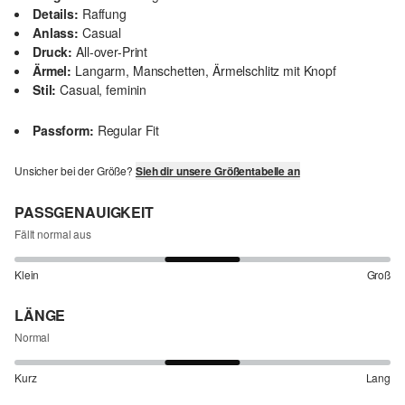
Details:
Raffung
Anlass:
Casual
Druck:
All-over-Print
Ärmel:
Langarm, Manschetten, Ärmelschlitz mit Knopf
Stil:
Casual, feminin
Passform:
Regular Fit
Unsicher bei der Größe?
Sieh dir unsere Größentabelle an
PASSGENAUIGKEIT
Fällt normal aus
Klein
Groß
LÄNGE
Normal
Kurz
Lang