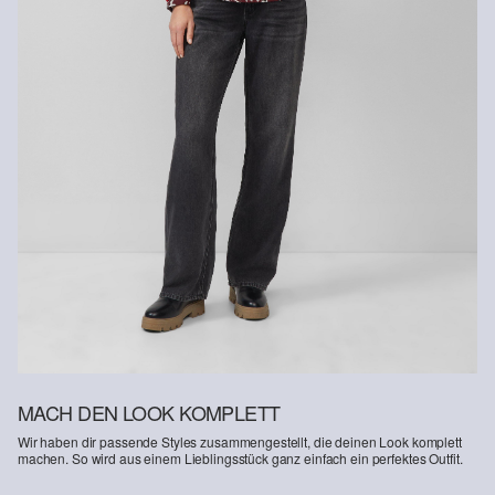
Rückgabefrist
Gastkunden können ihre Artikel innerhalb von 14 Tagen nach
Erhalt der Ware an uns zurückschicken. Fashion Card und VIP
Kunden haben nach Erhalt der Ware 30 Tage Zeit, um ihre Artikel
an uns zurückzusenden.
Weitere Informationen sind unserer „
Hilfe & FAQ
“ Seite zu
entnehmen.
Deine Retoure kannst du
HIER
online anmelden.
MACH DEN LOOK KOMPLETT
Wir haben dir passende Styles zusammengestellt, die deinen Look komplett
machen. So wird aus einem Lieblingsstück ganz einfach ein perfektes Outfit.