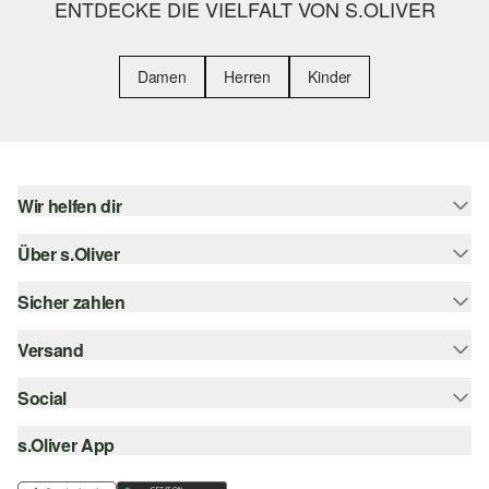
ENTDECKE DIE VIELFALT VON S.OLIVER
Damen
Herren
Kinder
Wir helfen dir
Über s.Oliver
Hilfe & FAQ
Größenberatung
Sicher zahlen
s.Oliver Magazin
Rückgabe
Whatsapp
Versand
Rechnung
Barrierefreiheitserklärung
s.Oliver Card
Kreditkarte
Social
Sendungsverfolgung
Top-Kategorien
Digitale Geschenkkarte
PayPal
DHL
s.Oliver App
Bestellung widerrufen
instagram
s.Oliver Group
Klarna
DHL Packstation
facebook