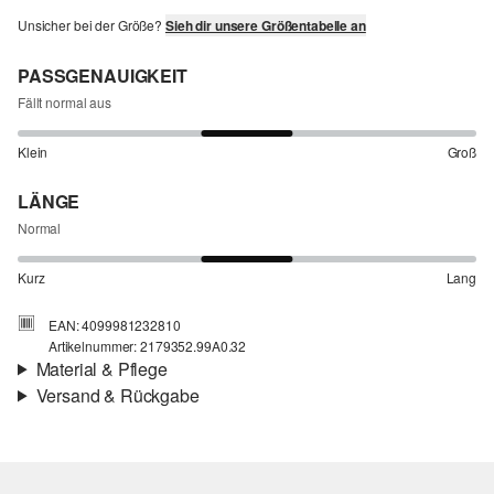
Unsicher bei der Größe?
Sieh dir unsere Größentabelle an
PASSGENAUIGKEIT
Fällt normal aus
Klein
Groß
LÄNGE
Normal
Kurz
Lang
EAN: 4099981232810
Artikelnummer: 2179352.99A0.32
Material & Pflege
Versand & Rückgabe
Stoff:
Chiffon
Versand
Eigenschaft:
leicht
Für Gast und Fashion Card Kunden fallen Versandkosten für eine
Material:
Polyester
Standardlieferung einer Bestellung in Höhe von 3,95 € an. Fashion