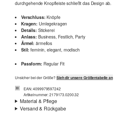
durchgehende Knopfleiste schließt das Design ab.
Verschluss:
Knöpfe
Kragen:
Umlegekragen
Details:
Stickerei
Anlass:
Business, Festlich, Party
Ärmel:
ärmellos
Stil:
feminin, elegant, modisch
Passform:
Regular Fit
Unsicher bei der Größe?
Sieh dir unsere Größentabelle an
EAN: 4099979597242
Artikelnummer: 2179173.0200.32
Material & Pflege
Versand & Rückgabe
Eigenschaft:
fein, luftig
Versand
Für Gast und Fashion Card Kunden fallen Versandkosten
für eine Standardlieferung einer Bestellung in Höhe von
3,95 € an. Fashion Card Kunden profitieren von