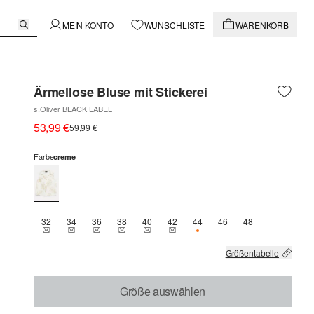
MEIN KONTO
WUNSCHLISTE
WARENKORB
Ärmellose Bluse mit Stickerei
s.Oliver BLACK LABEL
53,99 €
59,99 €
Farbe
creme
32
34
36
38
40
42
44
46
48
THIS SIZE IS CURRENTLY OUT OF STOCK
THIS SIZE IS CURRENTLY OUT OF STOCK
THIS SIZE IS CURRENTLY OUT OF STOCK
THIS SIZE IS CURRENTLY OUT OF STOCK
THIS SIZE IS CURRENTLY OUT OF STOCK
THIS SIZE IS CURRENTLY OUT OF 
NUR 1 VERFÜGBAR
Größentabelle
Größe auswählen