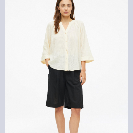
geringeren Bestellwert betragen die Versandkosten für eine
Chlorbleiche nicht möglich
Standardlieferung ebenfalls 3,95 €). Für VIP Kunden entfallen die
Nicht für den Trockner geeignet
Versandkosten.
Schonwaschgang 30°
Nicht heiß bügeln
Rückgabe
Keine chemische Reinigung möglich
Die Rückgabegebühr beträgt 2,99 € für Gast und Fashion Card
Kunden. Für VIP Kunden entfällt die Rückgabegebühr. Die
Versandkosten für die Rücklieferung werden vom
Rückerstattungsbetrag abgezogen.
Rückgabefrist
Gastkunden können ihre Artikel innerhalb von 14 Tagen nach
Erhalt der Ware an uns zurückschicken. Fashion Card und VIP
Kunden haben nach Erhalt der Ware 30 Tage Zeit, um ihre Artikel
an uns zurückzusenden.
Weitere Informationen sind unserer „
Hilfe & FAQ
“ Seite zu
entnehmen.