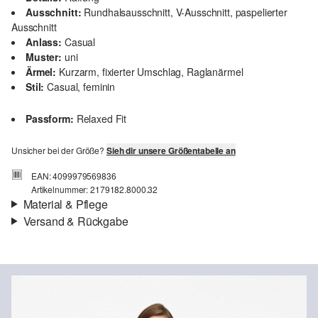
Ausschnitt:
Rundhalsausschnitt, V-Ausschnitt, paspelierter
Ausschnitt
Anlass:
Casual
Muster:
uni
Ärmel:
Kurzarm, fixierter Umschlag, Raglanärmel
Stil:
Casual, feminin
Passform:
Relaxed Fit
Unsicher bei der Größe?
Sieh dir unsere Größentabelle an
EAN: 4099979569836
Artikelnummer: 2179182.8000.32
Material & Pflege
Versand & Rückgabe
Material:
Baumwolle
Versand
Für Gast und Fashion Card Kunden fallen Versandkosten für eine
Standardlieferung einer Bestellung in Höhe von 3,95 € an. Fashion
Card Kunden profitieren von kostenfreier Standardlieferung ab
einem Mindestbestellwert in Höhe von 149,00 € (bei einem