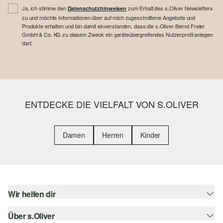
Ja, ich stimme den
zum Erhalt des s.Oliver Newsletters
Datenschutzhinweisen
zu und möchte Informationen über auf mich zugeschnittene Angebote und
Produkte erhalten und bin damit einverstanden, dass die s.Oliver Bernd Freier
GmbH & Co. KG zu diesem Zweck ein geräteübergreifendes Nutzerprofil anlegen
darf.
ENTDECKE DIE VIELFALT VON S.OLIVER
Damen
Herren
Kinder
Wir helfen dir
Über s.Oliver
Hilfe & FAQ