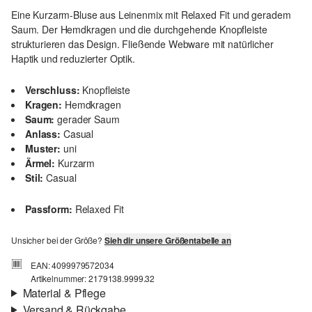
Eine Kurzarm-Bluse aus Leinenmix mit Relaxed Fit und geradem
Saum. Der Hemdkragen und die durchgehende Knopfleiste
strukturieren das Design. Fließende Webware mit natürlicher
Haptik und reduzierter Optik.
Verschluss:
Knopfleiste
Kragen:
Hemdkragen
Saum:
gerader Saum
Anlass:
Casual
Muster:
uni
Ärmel:
Kurzarm
Stil:
Casual
Passform:
Relaxed Fit
Unsicher bei der Größe?
Sieh dir unsere Größentabelle an
EAN: 4099979572034
Artikelnummer: 2179138.9999.32
Material & Pflege
Versand & Rückgabe