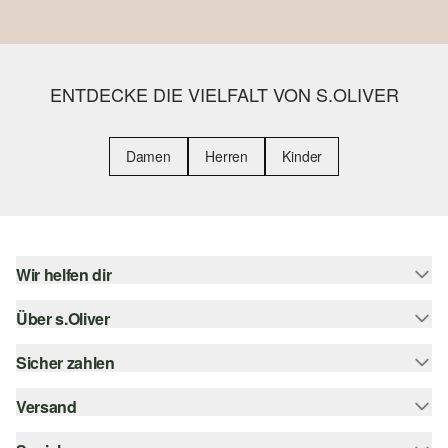
ENTDECKE DIE VIELFALT VON S.OLIVER
Damen
Herren
Kinder
Wir helfen dir
Über s.Oliver
Hilfe & FAQ
Größenberatung
Sicher zahlen
s.Oliver Magazin
Rückgabe
Whatsapp
Versand
Rechnung
Barrierefreiheitserklärung
s.Oliver Card
Kreditkarte