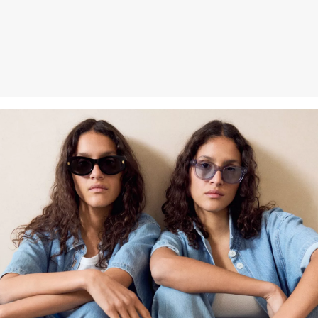
Kunden haben nach Erhalt der Ware 30 Tage Zeit, um ihre Artikel
an uns zurückzusenden.
Weitere Informationen sind unserer „
Hilfe & FAQ
“ Seite zu
entnehmen.
Deine Retoure kannst du
HIER
online anmelden.