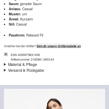
Saum:
gerader Saum
Anlass:
Casual
Muster:
uni
Ärmel:
Kurzarm
Stil:
Casual
Passform:
Relaxed Fit
Unsicher bei der Größe?
Sieh dir unsere Größentabelle an
EAN: 4099979631458
Artikelnummer: 2182841.3903.44
Material & Pflege
Versand & Rückgabe
Stoff:
Webware
Versand
Eigenschaft:
fließend
Für Gast und Fashion Card Kunden fallen Versandkosten für eine
Material:
Leinenmix
Standardlieferung einer Bestellung in Höhe von 3,95 € an. Fashion
Card Kunden profitieren von kostenfreier Standardlieferung ab
einem Mindestbestellwert in Höhe von 149,00 € (bei einem
geringeren Bestellwert betragen die Versandkosten für eine