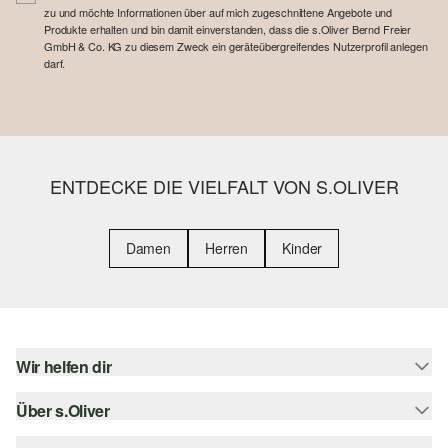
zu und möchte Informationen über auf mich zugeschnittene Angebote und
Produkte erhalten und bin damit einverstanden, dass die s.Oliver Bernd Freier
GmbH & Co. KG zu diesem Zweck ein geräteübergreifendes Nutzerprofil anlegen
darf.
ENTDECKE DIE VIELFALT VON S.OLIVER
Damen
Herren
Kinder
Wir helfen dir
Über s.Oliver
Hilfe & FAQ
Größenberatung