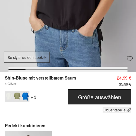
So stylst du den Look
Shirt-Bluse mit verstellbarem Saum
24,99 €
s.Oliver
35,99 €
Größe auswählen
+ 3
Größentabelle
Perfekt kombinieren