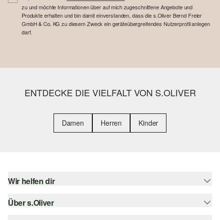
zu und möchte Informationen über auf mich zugeschnittene Angebote und
Produkte erhalten und bin damit einverstanden, dass die s.Oliver Bernd Freier
GmbH & Co. KG zu diesem Zweck ein geräteübergreifendes Nutzerprofil anlegen
darf.
ENTDECKE DIE VIELFALT VON S.OLIVER
Damen
Herren
Kinder
Wir helfen dir
Über s.Oliver
Hilfe & FAQ
Größenberatung