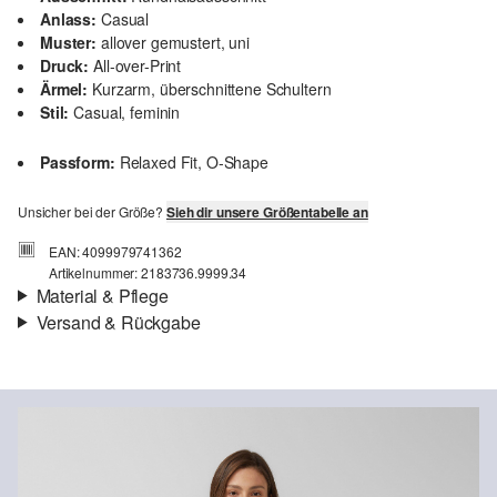
Anlass:
Casual
Muster:
allover gemustert, uni
Druck:
All-over-Print
Ärmel:
Kurzarm, überschnittene Schultern
Stil:
Casual, feminin
Passform:
Relaxed Fit, O-Shape
Unsicher bei der Größe?
Sieh dir unsere Größentabelle an
EAN: 4099979741362
Artikelnummer: 2183736.9999.34
Material & Pflege
Versand & Rückgabe
Eigenschaft:
fließend, fein
Versand
Material:
Viskose
Für Gast und Fashion Card Kunden fallen Versandkosten für eine
Standardlieferung einer Bestellung in Höhe von 3,95 € an. Fashion
Card Kunden profitieren von kostenfreier Standardlieferung ab
einem Mindestbestellwert in Höhe von 149,00 € (bei einem
geringeren Bestellwert betragen die Versandkosten für eine