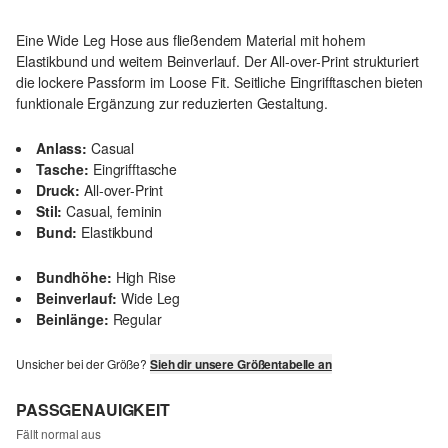
Eine Wide Leg Hose aus fließendem Material mit hohem
Elastikbund und weitem Beinverlauf. Der All-over-Print strukturiert
die lockere Passform im Loose Fit. Seitliche Eingrifftaschen bieten
funktionale Ergänzung zur reduzierten Gestaltung.
Anlass:
Casual
Tasche:
Eingrifftasche
Druck:
All-over-Print
Stil:
Casual, feminin
Bund:
Elastikbund
Bundhöhe:
High Rise
Beinverlauf:
Wide Leg
Beinlänge:
Regular
Unsicher bei der Größe?
Sieh dir unsere Größentabelle an
PASSGENAUIGKEIT
Fällt normal aus