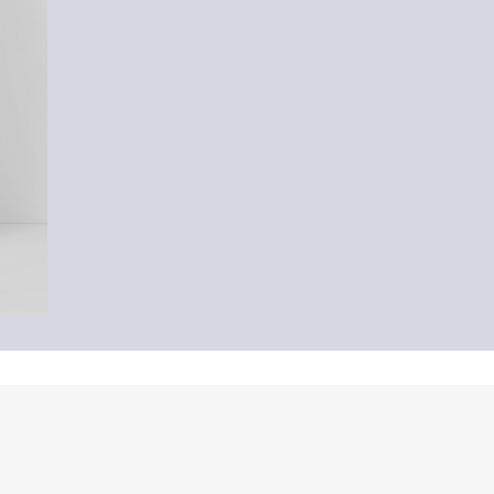
-37%
-50
Blazer
Pri
49,99 €
79,99 €
8,