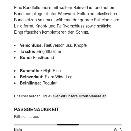
Eine Bundfaltenhose mit weitem Beinverlauf und hohem
Bund aus pflegeleichter Webware. Falten am elastischen
Bund setzen Volumen, während der gerade Fall eine klare
Linie formt. Knopf- und Reißverschluss sowie seitliche
Eingrifftaschen komplettieren den Schnitt.
Verschluss:
Reißverschluss, Knöpfe
Tasche:
Eingrifftasche
Bund:
Elastikbund
Bundhöhe:
High Rise
Beinverlauf:
Extra Wide Leg
Beinlänge:
Regular
Unsicher bei der Größe?
Sieh dir unsere Größentabelle an
PASSGENAUIGKEIT
Fällt normal aus
Klein
Groß