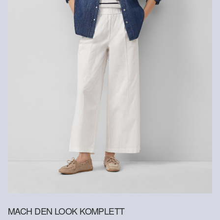
Rückerstattungsbetrag abgezogen.
Rückgabefrist
Gastkunden können ihre Artikel innerhalb von 14 Tagen nach
Erhalt der Ware an uns zurückschicken. Fashion Card und VIP
Kunden haben nach Erhalt der Ware 30 Tage Zeit, um ihre Artikel
an uns zurückzusenden.
Weitere Informationen sind unserer „
Hilfe & FAQ
“ Seite zu
entnehmen.
Deine Retoure kannst du
HIER
online anmelden.
MACH DEN LOOK KOMPLETT