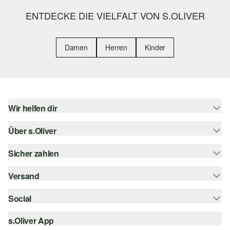
ENTDECKE DIE VIELFALT VON S.OLIVER
Damen
Herren
Kinder
Wir helfen dir
Über s.Oliver
Hilfe & FAQ
Größenberatung
Sicher zahlen
s.Oliver Magazin
Rückgabe
Whatsapp
Versand
Rechnung
Barrierefreiheitserklärung
s.Oliver Card
Kreditkarte
Social
Sendungsverfolgung
Top-Kategorien
Digitale Geschenkkarte
PayPal
DHL
s.Oliver App
Bestellung widerrufen
instagram
s.Oliver Group
Klarna