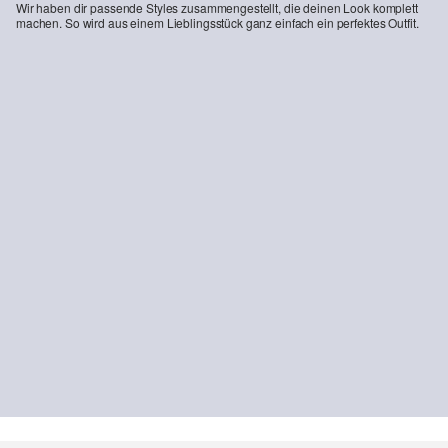
Wir haben dir passende Styles zusammengestellt, die deinen Look komplett
machen. So wird aus einem Lieblingsstück ganz einfach ein perfektes Outfit.
-36%
-33
Wide-Leg-Culotte aus Twill
Loafer mit Schnür-Detail
De
59,99 €
37,99 €
59,99 €
39