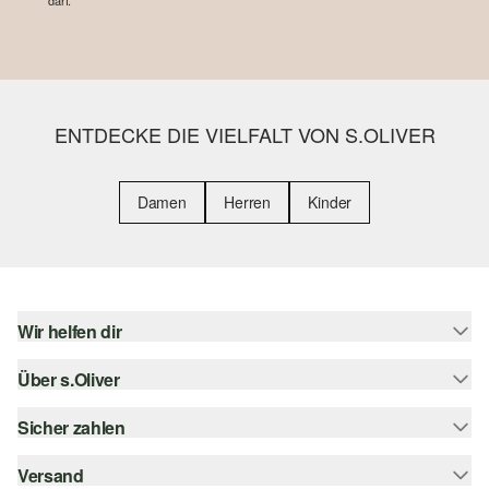
darf.
ENTDECKE DIE VIELFALT VON S.OLIVER
Damen
Herren
Kinder
Wir helfen dir
Über s.Oliver
Hilfe & FAQ
Größenberatung
Sicher zahlen
s.Oliver Magazin
Rückgabe
Whatsapp
Versand
Rechnung