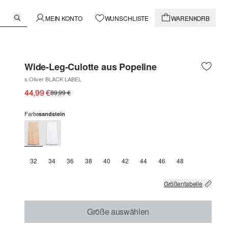
MEIN KONTO
WUNSCHLISTE
WARENKORB
Wide-Leg-Culotte aus Popeline
s.Oliver BLACK LABEL
44,99 €
89,99 €
Farbe
sandstein
32
34
36
38
40
42
44
46
48
Größentabelle
Größe auswählen