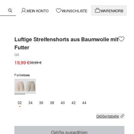
MEIN KONTO
WUNSCHLISTE
WARENKORB
Luftige Streifenshorts aus Baumwolle mit
Futter
QS
19,99 €
39,99 €
Farbe
rosa
32
34
36
38
40
42
44
NUR 2 VERFÜGBAR
Größentabelle
Größe auswählen