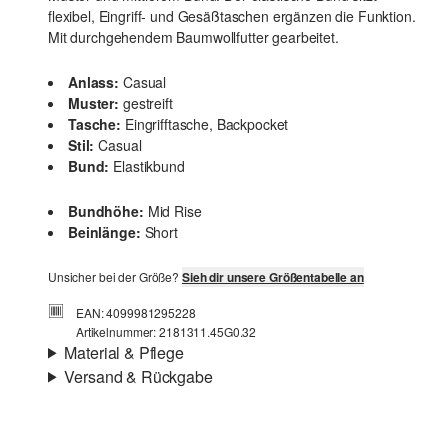
flexibel, Eingriff- und Gesäßtaschen ergänzen die Funktion.
Mit durchgehendem Baumwollfutter gearbeitet.
Anlass:
Casual
Muster:
gestreift
Tasche:
Eingrifftasche, Backpocket
Stil:
Casual
Bund:
Elastikbund
Bundhöhe:
Mid Rise
Beinlänge:
Short
Unsicher bei der Größe?
Sieh dir unsere Größentabelle an
EAN: 4099981295228
Artikelnummer: 2181311.45G0.32
Material & Pflege
Versand & Rückgabe
Stoff:
Webware
Versand
Eigenschaft:
leicht
Für Gast und Fashion Card Kunden fallen Versandkosten
Futter:
Baumwollfutter