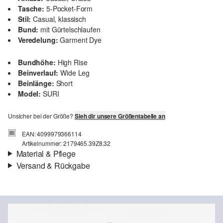
Tasche:
5-Pocket-Form
Stil:
Casual, klassisch
Bund:
mit Gürtelschlaufen
Veredelung:
Garment Dye
Bundhöhe:
High Rise
Beinverlauf:
Wide Leg
Beinlänge:
Short
Model:
SURI
Unsicher bei der Größe?
Sieh dir unsere Größentabelle an
EAN: 4099979366114
Artikelnummer: 2179465.39Z8.32
Material & Pflege
Versand & Rückgabe
Stoff:
Denim
Versand
Eigenschaft:
leicht elastisch, leicht
Für Gast und Fashion Card Kunden fallen Versandkosten für eine
Material:
Baumwollmix
Standardlieferung einer Bestellung in Höhe von 3,95 € an. Fashion
Card Kunden profitieren von kostenfreier Standardlieferung ab