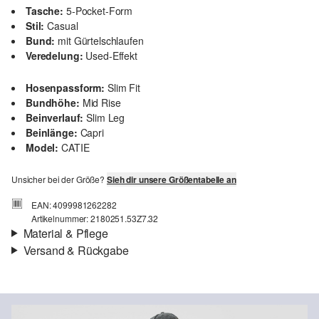
Tasche:
5-Pocket-Form
Stil:
Casual
Bund:
mit Gürtelschlaufen
Veredelung:
Used-Effekt
Hosenpassform:
Slim Fit
Bundhöhe:
Mid Rise
Beinverlauf:
Slim Leg
Beinlänge:
Capri
Model:
CATIE
Unsicher bei der Größe?
Sieh dir unsere Größentabelle an
EAN: 4099981262282
Artikelnummer: 2180251.53Z7.32
Material & Pflege
Versand & Rückgabe
Stoff:
Denim
Versand
Eigenschaft:
elastisch
Für Gast und Fashion Card Kunden fallen Versandkosten für eine
Material:
Baumwollmix
Standardlieferung einer Bestellung in Höhe von 3,95 € an. Fashion
Card Kunden profitieren von kostenfreier Standardlieferung ab