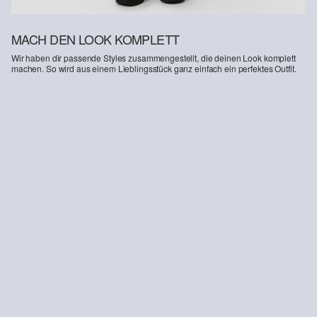
MACH DEN LOOK KOMPLETT
Wir haben dir passende Styles zusammengestellt, die deinen Look komplett
machen. So wird aus einem Lieblingsstück ganz einfach ein perfektes Outfit.
-40%
Capri-Jeans Catie / Mid Rise / Slim Fit
29,99 €
49,99 €