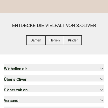
ENTDECKE DIE VIELFALT VON S.OLIVER
Damen
Herren
Kinder
Wir helfen dir
Über s.Oliver
Hilfe & FAQ
Größenberatung
Sicher zahlen
s.Oliver Magazin
Rückgabe
Whatsapp
Versand
Rechnung
Barrierefreiheitserklärung
s.Oliver Card