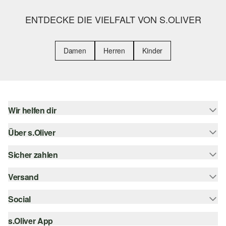
ENTDECKE DIE VIELFALT VON S.OLIVER
Damen
Herren
Kinder
Wir helfen dir
Über s.Oliver
Hilfe & FAQ
Größenberatung
Sicher zahlen
s.Oliver Magazin
Rückgabe
Whatsapp
Versand
Rechnung
Barrierefreiheitserklärung
s.Oliver Card
Kreditkarte
Social
Sendungsverfolgung
Top-Kategorien
Digitale Geschenkkarte
PayPal
DHL
s.Oliver App
Bestellung widerrufen
instagram
s.Oliver Group