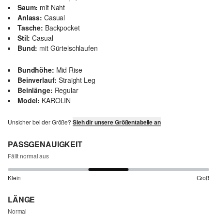
Saum:
mit Naht
Anlass:
Casual
Tasche:
Backpocket
Stil:
Casual
Bund:
mit Gürtelschlaufen
Bundhöhe:
Mid Rise
Beinverlauf:
Straight Leg
Beinlänge:
Regular
Model:
KAROLIN
Unsicher bei der Größe?
Sieh dir unsere Größentabelle an
PASSGENAUIGKEIT
Fällt normal aus
Klein
Groß
LÄNGE
Normal