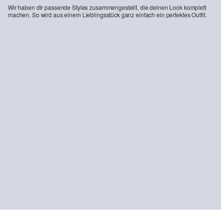
Wir haben dir passende Styles zusammengestellt, die deinen Look komplett
machen. So wird aus einem Lieblingsstück ganz einfach ein perfektes Outfit.
Elastische Jerseybluse
T-Shirt aus Interlockjersey im Slim Fit
45,99 €
15,99 €
+1