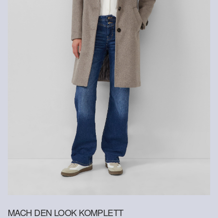
Versandkosten für die Rücklieferung werden vom
Normalwaschgang 30°
Rückerstattungsbetrag abgezogen.
Rückgabefrist
Gastkunden können ihre Artikel innerhalb von 14 Tagen nach
Erhalt der Ware an uns zurückschicken. Fashion Card und VIP
Kunden haben nach Erhalt der Ware 30 Tage Zeit, um ihre Artikel
an uns zurückzusenden.
Weitere Informationen sind unserer „
Hilfe & FAQ
“ Seite zu
entnehmen.
Deine Retoure kannst du
HIER
online anmelden.
MACH DEN LOOK KOMPLETT