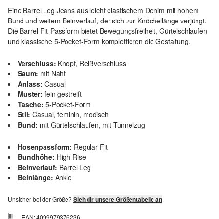
Eine Barrel Leg Jeans aus leicht elastischem Denim mit hohem
Bund und weitem Beinverlauf, der sich zur Knöchellänge verjüngt.
Die Barrel-Fit-Passform bietet Bewegungsfreiheit, Gürtelschlaufen
und klassische 5-Pocket-Form komplettieren die Gestaltung.
Verschluss:
Knopf, Reißverschluss
Saum:
mit Naht
Anlass:
Casual
Muster:
fein gestreift
Tasche:
5-Pocket-Form
Stil:
Casual, feminin, modisch
Bund:
mit Gürtelschlaufen, mit Tunnelzug
Hosenpassform:
Regular Fit
Bundhöhe:
High Rise
Beinverlauf:
Barrel Leg
Beinlänge:
Ankle
Unsicher bei der Größe?
Sieh dir unsere Größentabelle an
EAN: 4099979376236