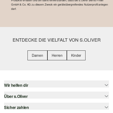
Produkte erhalten und bin damit einverstanden, dass die s.Oliver Bernd Freier
GmbH & Co. KG zu diesem Zweck ein geräteübergreifendes Nutzerprofil anlegen
darf.
ENTDECKE DIE VIELFALT VON S.OLIVER
Damen
Herren
Kinder
Wir helfen dir
Über s.Oliver
Hilfe & FAQ
Größenberatung
Sicher zahlen
s.Oliver Magazin