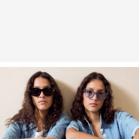
Gastkunden können ihre Artikel innerhalb von 14 Tagen nach
Erhalt der Ware an uns zurückschicken. Fashion Card und VIP
Kunden haben nach Erhalt der Ware 30 Tage Zeit, um ihre Artikel
an uns zurückzusenden.
Weitere Informationen sind unserer „
Hilfe & FAQ
“ Seite zu
entnehmen.
Deine Retoure kannst du
HIER
online anmelden.