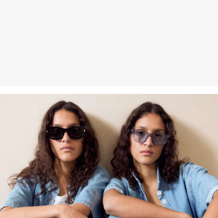
Erhalt der Ware an uns zurückschicken. Fashion Card und VIP
Kunden haben nach Erhalt der Ware 30 Tage Zeit, um ihre Artikel
an uns zurückzusenden.
Weitere Informationen sind unserer „
Hilfe & FAQ
“ Seite zu
entnehmen.
Deine Retoure kannst du
HIER
online anmelden.