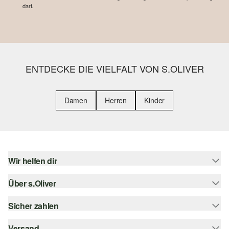
darf.
ENTDECKE DIE VIELFALT VON S.OLIVER
Damen
Herren
Kinder
Wir helfen dir
Über s.Oliver
Hilfe & FAQ
Größenberatung
Sicher zahlen
s.Oliver Magazin
Rückgabe
Whatsapp
Versand
Rechnung