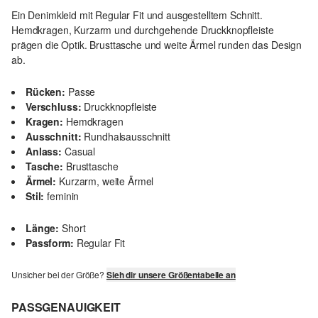
Ein Denimkleid mit Regular Fit und ausgestelltem Schnitt.
Hemdkragen, Kurzarm und durchgehende Druckknopfleiste
prägen die Optik. Brusttasche und weite Ärmel runden das Design
ab.
Rücken:
Passe
Verschluss:
Druckknopfleiste
Kragen:
Hemdkragen
Ausschnitt:
Rundhalsausschnitt
Anlass:
Casual
Tasche:
Brusttasche
Ärmel:
Kurzarm, weite Ärmel
Stil:
feminin
Länge:
Short
Passform:
Regular Fit
Unsicher bei der Größe?
Sieh dir unsere Größentabelle an
PASSGENAUIGKEIT