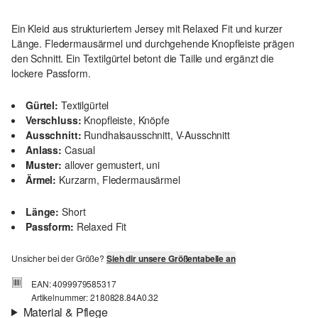
Ein Kleid aus strukturiertem Jersey mit Relaxed Fit und kurzer
Länge. Fledermausärmel und durchgehende Knopfleiste prägen
den Schnitt. Ein Textilgürtel betont die Taille und ergänzt die
lockere Passform.
Gürtel:
Textilgürtel
Verschluss:
Knopfleiste, Knöpfe
Ausschnitt:
Rundhalsausschnitt, V-Ausschnitt
Anlass:
Casual
Muster:
allover gemustert, uni
Ärmel:
Kurzarm, Fledermausärmel
Länge:
Short
Passform:
Relaxed Fit
Unsicher bei der Größe?
Sieh dir unsere Größentabelle an
EAN: 4099979585317
Artikelnummer: 2180828.84A0.32
Material & Pflege