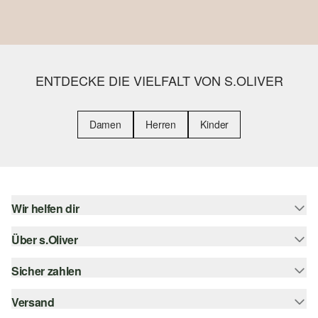
ENTDECKE DIE VIELFALT VON S.OLIVER
Damen
Herren
Kinder
Wir helfen dir
Über s.Oliver
Hilfe & FAQ
Größenberatung
Sicher zahlen
s.Oliver Magazin
Rückgabe
Whatsapp
Versand
Rechnung
Barrierefreiheitserklärung