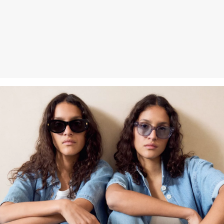
Erhalt der Ware an uns zurückschicken. Fashion Card und VIP
Kunden haben nach Erhalt der Ware 30 Tage Zeit, um ihre Artikel
an uns zurückzusenden.
Weitere Informationen sind unserer „
Hilfe & FAQ
“ Seite zu
entnehmen.
Deine Retoure kannst du
HIER
online anmelden.