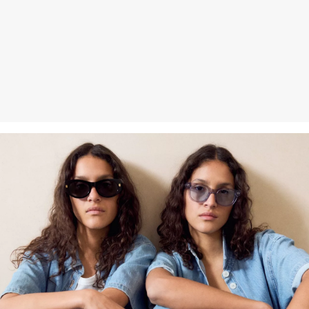
Erhalt der Ware an uns zurückschicken. Fashion Card und VIP
Kunden haben nach Erhalt der Ware 30 Tage Zeit, um ihre Artikel
an uns zurückzusenden.
Weitere Informationen sind unserer „
Hilfe & FAQ
“ Seite zu
entnehmen.
Deine Retoure kannst du
HIER
online anmelden.