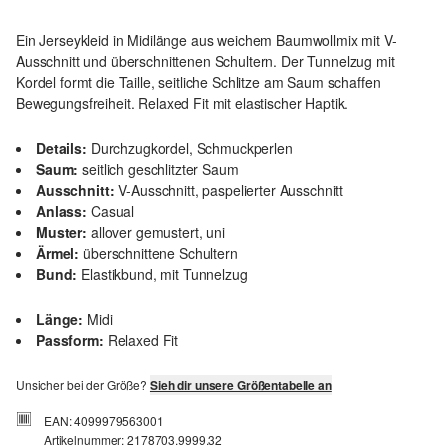
Ein Jerseykleid in Midilänge aus weichem Baumwollmix mit V-
Ausschnitt und überschnittenen Schultern. Der Tunnelzug mit
Kordel formt die Taille, seitliche Schlitze am Saum schaffen
Bewegungsfreiheit. Relaxed Fit mit elastischer Haptik.
Details:
Durchzugkordel, Schmuckperlen
Saum:
seitlich geschlitzter Saum
Ausschnitt:
V-Ausschnitt, paspelierter Ausschnitt
Anlass:
Casual
Muster:
allover gemustert, uni
Ärmel:
überschnittene Schultern
Bund:
Elastikbund, mit Tunnelzug
Länge:
Midi
Passform:
Relaxed Fit
Unsicher bei der Größe?
Sieh dir unsere Größentabelle an
EAN: 4099979563001
Artikelnummer: 2178703.9999.32