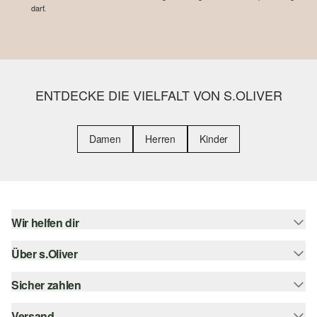
darf.
ENTDECKE DIE VIELFALT VON S.OLIVER
Damen
Herren
Kinder
Wir helfen dir
Über s.Oliver
Hilfe & FAQ
Größenberatung
Sicher zahlen
s.Oliver Magazin
Rückgabe
Whatsapp
Versand
Rechnung