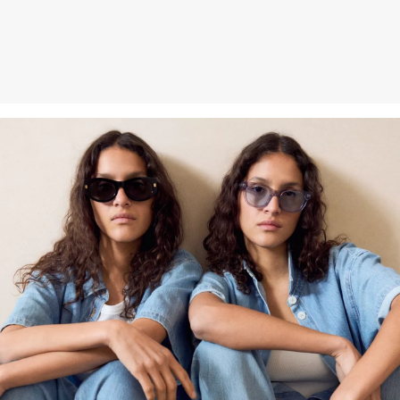
an uns zurückzusenden.
Weitere Informationen sind unserer „
Hilfe & FAQ
“ Seite zu
entnehmen.
Deine Retoure kannst du
HIER
online anmelden.