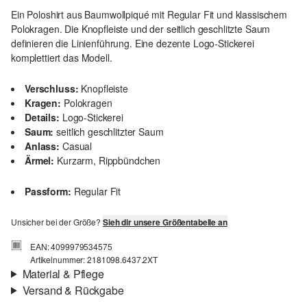
Ein Poloshirt aus Baumwollpiqué mit Regular Fit und klassischem
Polokragen. Die Knopfleiste und der seitlich geschlitzte Saum
definieren die Linienführung. Eine dezente Logo-Stickerei
komplettiert das Modell.
Verschluss:
Knopfleiste
Kragen:
Polokragen
Details:
Logo-Stickerei
Saum:
seitlich geschlitzter Saum
Anlass:
Casual
Ärmel:
Kurzarm, Rippbündchen
Passform:
Regular Fit
Unsicher bei der Größe?
Sieh dir unsere Größentabelle an
EAN: 4099979534575
Artikelnummer: 2181098.6437.2XT
Material & Pflege
Versand & Rückgabe
Stoff:
Piqué