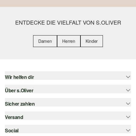
ENTDECKE DIE VIELFALT VON S.OLIVER
Damen
Herren
Kinder
Wir helfen dir
Über s.Oliver
Hilfe & FAQ
Größenberatung
Sicher zahlen
s.Oliver Magazin
Rückgabe
Whatsapp
Versand
Rechnung
Barrierefreiheitserklärung
s.Oliver Card
Kreditkarte
Social
Sendungsverfolgung
Top-Kategorien
Digitale Geschenkkarte