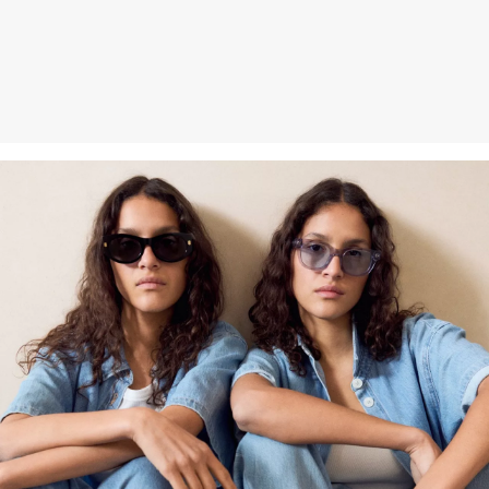
an uns zurückzusenden.
Weitere Informationen sind unserer „
Hilfe & FAQ
“ Seite zu
entnehmen.
Deine Retoure kannst du
HIER
online anmelden.