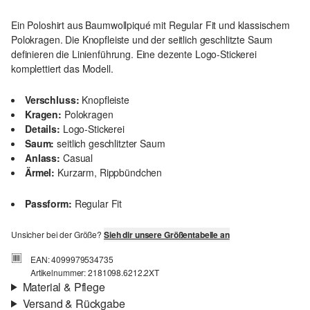
Ein Poloshirt aus Baumwollpiqué mit Regular Fit und klassischem
Polokragen. Die Knopfleiste und der seitlich geschlitzte Saum
definieren die Linienführung. Eine dezente Logo-Stickerei
komplettiert das Modell.
Verschluss:
Knopfleiste
Kragen:
Polokragen
Details:
Logo-Stickerei
Saum:
seitlich geschlitzter Saum
Anlass:
Casual
Ärmel:
Kurzarm, Rippbündchen
Passform:
Regular Fit
Unsicher bei der Größe?
Sieh dir unsere Größentabelle an
EAN: 4099979534735
Artikelnummer: 2181098.6212.2XT
Material & Pflege
Versand & Rückgabe