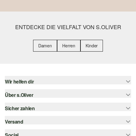
ENTDECKE DIE VIELFALT VON S.OLIVER
Damen
Herren
Kinder
Wir helfen dir
Über s.Oliver
Hilfe & FAQ
Größenberatung
Sicher zahlen
s.Oliver Magazin
Rückgabe
Whatsapp
Versand
Rechnung
Barrierefreiheitserklärung
s.Oliver Card
Kreditkarte
Social
Sendungsverfolgung