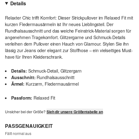
Details
Relaxter Chic trifft Komfort: Dieser Strickpullover im Relaxed Fit mit
kurzen Fledermausärmeln ist Ihr neues Lieblingsteil. Der
Rundhalsausschnitt und das weiche Feinstrick-Material sorgen für
angenehmen Tragekomfort. Glitzergarne und Schmuck-Details
verleihen dem Pullover einen Hauch von Glamour. Stylen Sie ihn
lässig zur Jeans oder elegant zur Stoffhose – ein vielseitiges Must-
have für Ihren Kleiderschrank.
Details:
Schmuck-Detail, Glitzergarn
Ausschnitt:
Rundhalsausschnitt
Ärmel:
Kurzarm, Fledermausärmel
Passform:
Relaxed Fit
Unsicher bei der Größe?
Sieh dir unsere Größentabelle an
PASSGENAUIGKEIT
Fällt normal aus