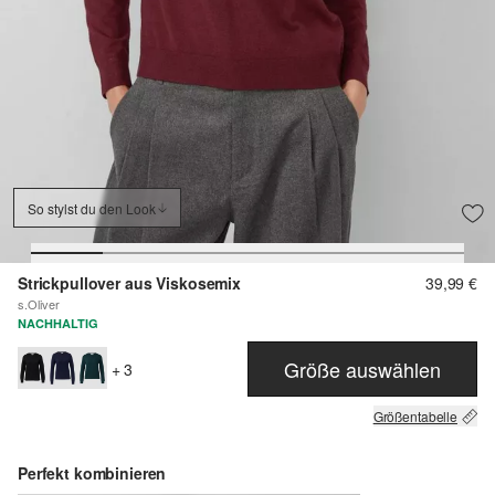
So stylst du den Look
Strickpullover aus Viskosemix
39,99 €
s.Oliver
NACHHALTIG
Größe auswählen
+ 3
Größentabelle
Perfekt kombinieren