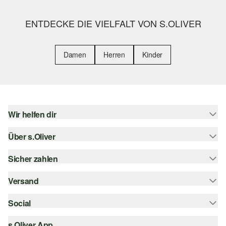
ENTDECKE DIE VIELFALT VON S.OLIVER
Damen
Herren
Kinder
Wir helfen dir
Über s.Oliver
Hilfe & FAQ
Größenberatung
Sicher zahlen
s.Oliver Magazin
Rückgabe
Whatsapp
Versand
Rechnung
Barrierefreiheitserklärung
s.Oliver Card
Kreditkarte
Social
Sendungsverfolgung
Top-Kategorien
Digitale Geschenkkarte
PayPal
DHL
s.Oliver App
Bestellung widerrufen
instagram