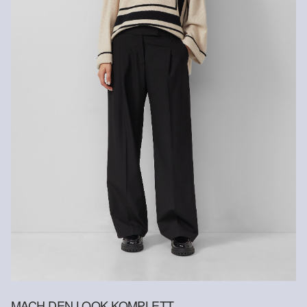
Versandkosten für die Rücklieferung werden vom
Rückerstattungsbetrag abgezogen.
Rückgabefrist
Gastkunden können ihre Artikel innerhalb von 14 Tagen nach
Erhalt der Ware an uns zurückschicken. Fashion Card und VIP
Kunden haben nach Erhalt der Ware 30 Tage Zeit, um ihre Artikel
an uns zurückzusenden.
Weitere Informationen sind unserer „
Hilfe & FAQ
“ Seite zu
entnehmen.
Deine Retoure kannst du
HIER
online anmelden.
MACH DEN LOOK KOMPLETT