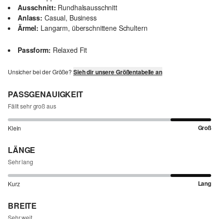
Ausschnitt:
Rundhalsausschnitt
Anlass:
Casual, Business
Ärmel:
Langarm, überschnittene Schultern
Passform:
Relaxed Fit
Unsicher bei der Größe?
Sieh dir unsere Größentabelle an
PASSGENAUIGKEIT
Fällt sehr groß aus
Groß
Klein
LÄNGE
Sehr lang
Lang
Kurz
BREITE
Sehr weit