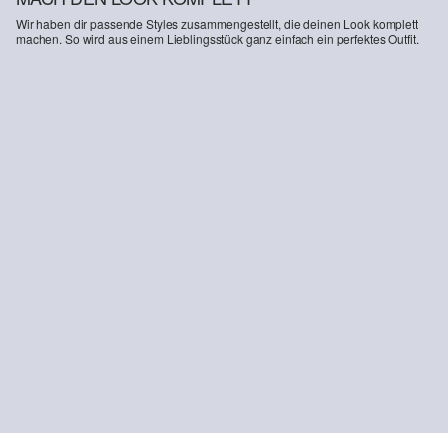
Wir haben dir passende Styles zusammengestellt, die deinen Look komplett
machen. So wird aus einem Lieblingsstück ganz einfach ein perfektes Outfit.
Wide Leg-Hose mit extra hohem Bund
119,99 €