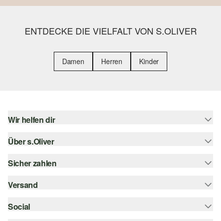
ENTDECKE DIE VIELFALT VON S.OLIVER
Damen
Herren
Kinder
Wir helfen dir
Über s.Oliver
Hilfe & FAQ
Größenberatung
Sicher zahlen
s.Oliver Magazin
Rückgabe
Whatsapp
Versand
Rechnung
Barrierefreiheitserklärung
s.Oliver Card
Kreditkarte
Social
Sendungsverfolgung
Top-Kategorien
Digitale Geschenkkarte
PayPal