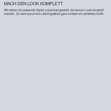
MACH DEN LOOK KOMPLETT
Wir haben dir passende Styles zusammengestellt, die deinen Look komplett
machen. So wird aus einem Lieblingsstück ganz einfach ein perfektes Outfit.
-28%
Jeans / Mid Rise / Wide Fit
49,99 €
69,99 €