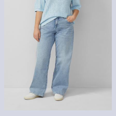
Kunden. Für VIP Kunden entfällt die Rückgabegebühr. Die
Versandkosten für die Rücklieferung werden vom
Rückerstattungsbetrag abgezogen.
Rückgabefrist
Gastkunden können ihre Artikel innerhalb von 14 Tagen nach
Erhalt der Ware an uns zurückschicken. Fashion Card und VIP
Kunden haben nach Erhalt der Ware 30 Tage Zeit, um ihre Artikel
an uns zurückzusenden.
Weitere Informationen sind unserer „
Hilfe & FAQ
“ Seite zu
entnehmen.
Deine Retoure kannst du
HIER
online anmelden.