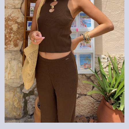
Kunden. Für VIP Kunden entfällt die Rückgabegebühr. Die
Versandkosten für die Rücklieferung werden vom
Rückerstattungsbetrag abgezogen.
Rückgabefrist
Gastkunden können ihre Artikel innerhalb von 14 Tagen nach
Erhalt der Ware an uns zurückschicken. Fashion Card und VIP
Kunden haben nach Erhalt der Ware 30 Tage Zeit, um ihre Artikel
an uns zurückzusenden.
Weitere Informationen sind unserer „
Hilfe & FAQ
“ Seite zu
entnehmen.
Deine Retoure kannst du
HIER
online anmelden.