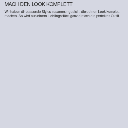
MACH DEN LOOK KOMPLETT
Wir haben dir passende Styles zusammengestellt, die deinen Look komplett
machen. So wird aus einem Lieblingsstück ganz einfach ein perfektes Outfit.
-34%
Strukturierte Jerseyhose
29,99 €
45,99 €