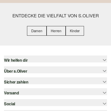
ENTDECKE DIE VIELFALT VON S.OLIVER
Damen
Herren
Kinder
Wir helfen dir
Über s.Oliver
Hilfe & FAQ
Größenberatung
Sicher zahlen
s.Oliver Magazin
Rückgabe
Whatsapp
Versand
Rechnung
Barrierefreiheitserklärung
s.Oliver Card
Kreditkarte
Social
Sendungsverfolgung
Top-Kategorien
Digitale Geschenkkarte
PayPal