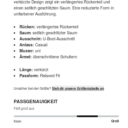
verkürzte Design zeigt ein verlängertes Rückenteil und
einen seitlich geschlitzten Saum. Eine reduzierte Form in
unifarbener Ausführung.
Rücken:
verlängertes Rückenteil
Saum:
seitlich geschlitzter Saum
Ausschnitt:
U-Boot-Ausschnitt
Anlass:
Casual
Muster:
uni
Ärmel:
überschnittene Schultern
Länge:
verkürzt
Passform:
Relaxed Fit
Unsicher bei der Größe?
Sieh dir unsere Größentabelle an
PASSGENAUIGKEIT
Fällt groß aus
Groß
Klein