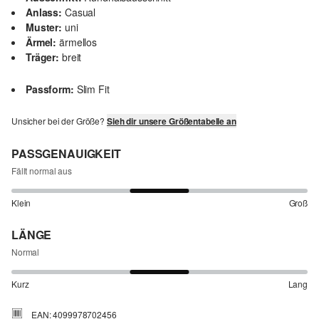
Anlass:
Casual
Muster:
uni
Ärmel:
ärmellos
Träger:
breit
Passform:
Slim Fit
Unsicher bei der Größe?
Sieh dir unsere Größentabelle an
PASSGENAUIGKEIT
Fällt normal aus
Klein
Groß
LÄNGE
Normal
Kurz
Lang
EAN: 4099978702456