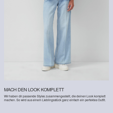
Gastkunden können ihre Artikel innerhalb von 14 Tagen nach
Erhalt der Ware an uns zurückschicken. Fashion Card und VIP
Kunden haben nach Erhalt der Ware 30 Tage Zeit, um ihre Artikel
an uns zurückzusenden.
Weitere Informationen sind unserer „
Hilfe & FAQ
“ Seite zu
entnehmen.
Deine Retoure kannst du
HIER
online anmelden.
MACH DEN LOOK KOMPLETT
Wir haben dir passende Styles zusammengestellt, die deinen Look komplett
machen. So wird aus einem Lieblingsstück ganz einfach ein perfektes Outfit.