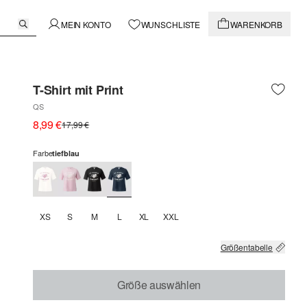
MEIN KONTO
WUNSCHLISTE
WARENKORB
T-Shirt mit Print
QS
8,99 €
17,99 €
Farbe
tiefblau
XS
S
M
L
XL
XXL
Größentabelle
Größe auswählen