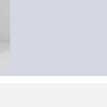
-60%
Karohemd
19,99 €
49,99 €