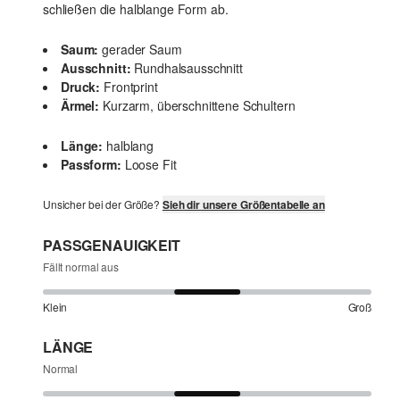
schließen die halblange Form ab.
Saum:
gerader Saum
Ausschnitt:
Rundhalsausschnitt
Druck:
Frontprint
Ärmel:
Kurzarm, überschnittene Schultern
Länge:
halblang
Passform:
Loose Fit
Unsicher bei der Größe?
Sieh dir unsere Größentabelle an
PASSGENAUIGKEIT
Fällt normal aus
Klein
Groß
LÄNGE
Normal