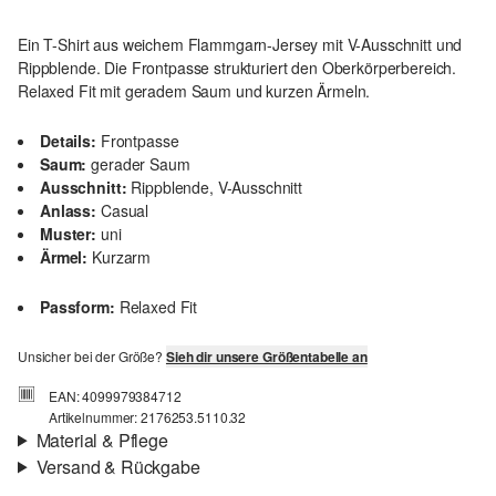
Ein T-Shirt aus weichem Flammgarn-Jersey mit V-Ausschnitt und
Rippblende. Die Frontpasse strukturiert den Oberkörperbereich.
Relaxed Fit mit geradem Saum und kurzen Ärmeln.
Details:
Frontpasse
Saum:
gerader Saum
Ausschnitt:
Rippblende, V-Ausschnitt
Anlass:
Casual
Muster:
uni
Ärmel:
Kurzarm
Passform:
Relaxed Fit
Unsicher bei der Größe?
Sieh dir unsere Größentabelle an
EAN: 4099979384712
Artikelnummer: 2176253.5110.32
Material & Pflege
Versand & Rückgabe
Stoff:
Jersey, Flammgarn
Versand