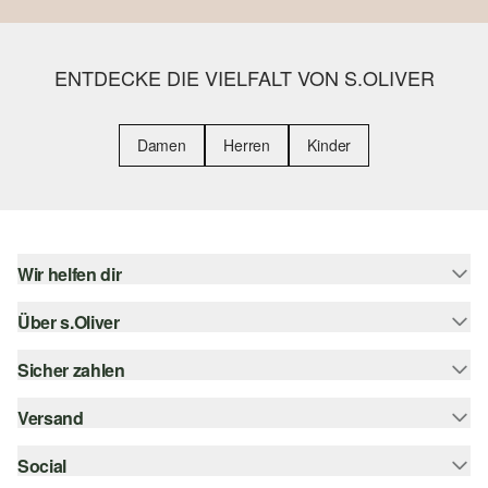
ENTDECKE DIE VIELFALT VON S.OLIVER
Damen
Herren
Kinder
Wir helfen dir
Über s.Oliver
Hilfe & FAQ
Größenberatung
Sicher zahlen
s.Oliver Magazin
Rückgabe
Whatsapp
Versand
Rechnung
Barrierefreiheitserklärung
s.Oliver Card
Kreditkarte
Social
Sendungsverfolgung
Top-Kategorien
Digitale Geschenkkarte