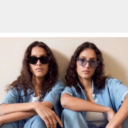
an uns zurückzusenden.
Weitere Informationen sind unserer „
Hilfe & FAQ
“ Seite zu
entnehmen.
Deine Retoure kannst du
HIER
online anmelden.