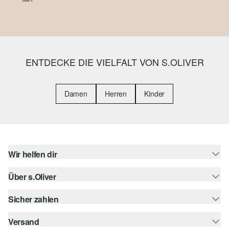
ENTDECKE DIE VIELFALT VON S.OLIVER
Damen
Herren
Kinder
Wir helfen dir
Über s.Oliver
Hilfe & FAQ
Größenberatung
Sicher zahlen
s.Oliver Magazin
Rückgabe
Whatsapp
Versand
Rechnung