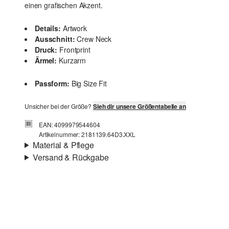
einen grafischen Akzent.
Details:
Artwork
Ausschnitt:
Crew Neck
Druck:
Frontprint
Ärmel:
Kurzarm
Passform:
Big Size Fit
Unsicher bei der Größe?
Sieh dir unsere Größentabelle an
EAN: 4099979544604
Artikelnummer: 2181139.64D3.XXL
Material & Pflege
Versand & Rückgabe
Stoff:
Jersey, Flammgarn
Versand
Material:
Baumwolle
Für Gast und Fashion Card Kunden fallen Versandkosten
für eine Standardlieferung einer Bestellung in Höhe von
3,95 € an. Fashion Card Kunden profitieren von
kostenfreier Standardlieferung ab einem