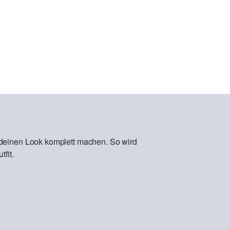
 deinen Look komplett machen. So wird
fit.