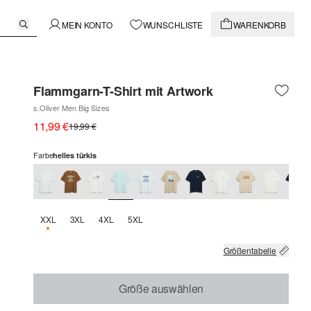
MEIN KONTO
WUNSCHLISTE
WARENKORB
Flammgarn-T-Shirt mit Artwork
s.Oliver Men Big Sizes
11,99 €
19,99 €
Farbe
helles türkis
XXL
3XL
4XL
5XL
NUR 3 VERFÜGBAR
Größentabelle
Größe auswählen