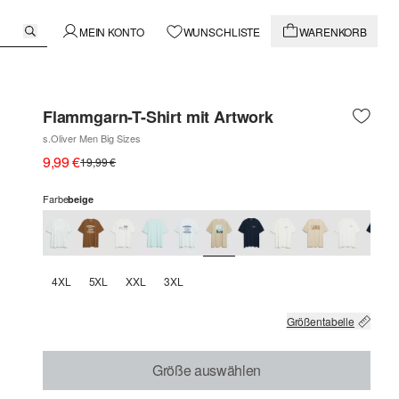
MEIN KONTO
WUNSCHLISTE
WARENKORB
Flammgarn-T-Shirt mit Artwork
s.Oliver Men Big Sizes
9,99 €
19,99 €
Farbe
beige
4XL
5XL
XXL
3XL
Größentabelle
Größe auswählen