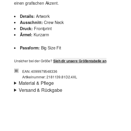
einen grafischen Akzent.
Details:
Artwork
Ausschnitt:
Crew Neck
Druck:
Frontprint
Ärmel:
Kurzarm
Passform:
Big Size Fit
Unsicher bei der Größe?
Sieh dir unsere Größentabelle an
EAN: 4099979548336
Artikelnummer: 2181139.81D2.4XL
Material & Pflege
Versand & Rückgabe
Stoff:
Jersey, Flammgarn
Versand
Material:
Baumwolle
Für Gast und Fashion Card Kunden fallen Versandkosten
für eine Standardlieferung einer Bestellung in Höhe von
3,95 € an. Fashion Card Kunden profitieren von
kostenfreier Standardlieferung ab einem