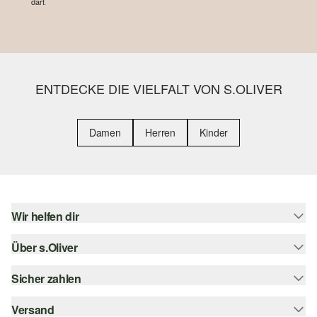
darf.
ENTDECKE DIE VIELFALT VON S.OLIVER
Damen
Herren
Kinder
Wir helfen dir
Über s.Oliver
Hilfe & FAQ
Größenberatung
Sicher zahlen
s.Oliver Magazin
Rückgabe
Whatsapp
Versand
Rechnung